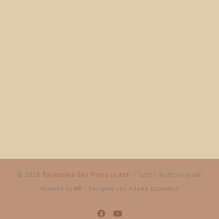
© 2026
Parrocchia San Pietro in Asti
– Tutti i diritti riservati
Powered by
WP
– Designed con il
tema Customizr