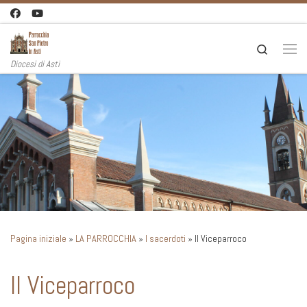
Passa al contenuto
Search
Men
Diocesi di Asti
Pagina iniziale
»
LA PARROCCHIA
»
I sacerdoti
»
Il Viceparroco
Il Viceparroco